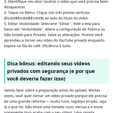
3. Identifique seu alvo: localize o vídeo que você precisa fazer
desaparecer.
4. Toque no Menu: Clique nos três pontos verticais
($\cdot$$\cdot$$\cdot$) ao lado do título do vídeo.
5. Editar Visibilidade: Selecione "Editar". Role a tela para
baixo até "Visibilidade". Altere a configuração de Público ou
Não listado para Privado. Salve as alterações. Pronto! Você
aprendeu a tornar seu vídeo do YouTube privado enquanto
espera na fila do café. Eficiência é tudo.
Dica bônus: editando seus vídeos
privados com segurança (e por que
você deveria fazer isso)
Vamos falar sobre a preparação antes do upload. Muitas
vezes, você quer tornar um vídeo privado porque ele precisa
de uma grande reforma — áudio ruim, logotipo errado, seja
lá o que for. Não envie uma tomada ruim, exclua-a e envie
novamente (isso acaba com o seu ritmo). Uma jogada