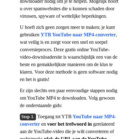
downloader nodig om je te helpen. Mogelijk hoort
u over spamwebsites die u kunnen schaden door
virussen, spyware of wettelijke beperkingen.
U hoeft zich geen zorgen meer te maken; je kunt
gebruiken
YTB ​​YouTube naar MP4-converter
,
wat veilig is en zorgt voor een snel en soepel
conversieproces. Deze gratis online YouTube-
video-downloadersite is waarschijnlijk een van de
beste en gemakkelijkste manieren om de klus te
klaren. Voor deze methode is geen software nodig
en het is gratis!
Er zijn slechts een paar eenvoudige stappen nodig
om YouTube MP4 te downloaden. Volg gewoon
de onderstaande gids:
Toegang tot YTB
YouTube naar MP4-
converter
en
voer het trefwoord in
gerelateerd
aan de YouTube-video die je wilt converteren of
rechtstreeks
plak de URL van de YouTube-