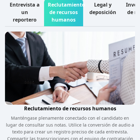
Entrevista a
Reclutamiento
Legal y
Inves
un
de recursos
deposición
de m
reportero
humanos
Reclutamiento de recursos humanos
Manténgase plenamente conectado con el candidato en
lugar de consultar sus notas. Utilice la conversión de audio a
texto para crear un registro preciso de cada entrevista.
Compartir las transcripciones con el equipo de contratación