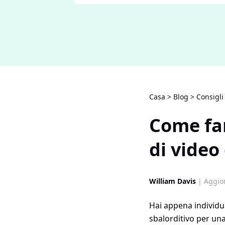
Casa
>
Blog
>
Consigli
Come far
di video
William Davis
| Aggior
Hai appena individu
sbalorditivo per un