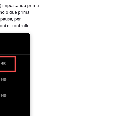
4K) impostando prima
timo o due prima
 pausa, per
ni di controllo.