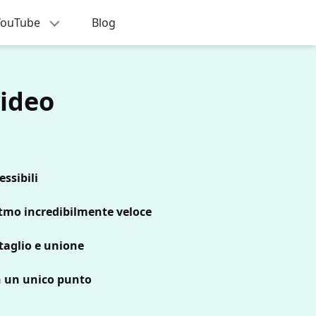
i YouTube
Blog
video
ssibili
itmo incredibilmente veloce
taglio e unione
n un unico punto