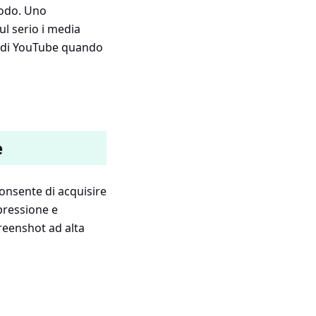
todo. Uno
ul serio i media
o di YouTube quando
e
onsente di acquisire
pressione e
creenshot ad alta