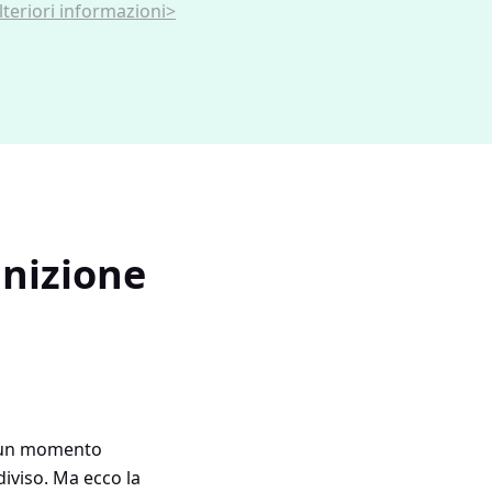
lteriori informazioni>
inizione
 è un momento
iviso. Ma ecco la