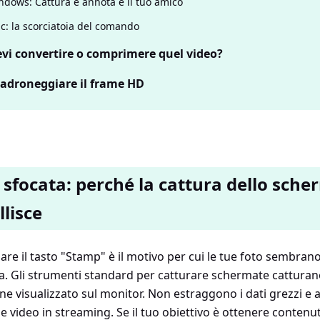
ndows: Cattura e annota è il tuo amico
c: la scorciatoia del comando
evi convertire o comprimere quel video?
padroneggiare il frame HD
 sfocata: perché la cattura dello sch
llisce
sare il tasto "Stamp" è il motivo per cui le tue foto sembran
lia. Gli strumenti standard per catturare schermate cattur
iene visualizzato sul monitor. Non estraggono i dati grezzi e 
le video in streaming. Se il tuo obiettivo è ottenere contenut