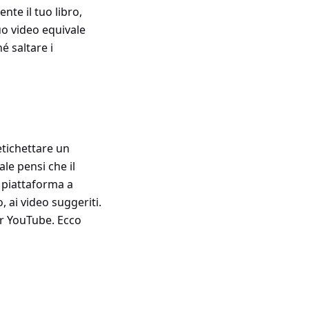
te il tuo libro,
uo video equivale
hé saltare i
etichettare un
le pensi che il
 piattaforma a
, ai video suggeriti.
per YouTube. Ecco