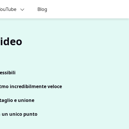
i YouTube
Blog
video
ssibili
itmo incredibilmente veloce
taglio e unione
n un unico punto