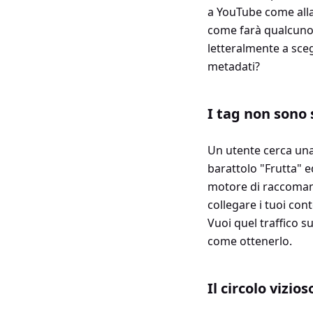
a YouTube come alla
come farà qualcuno a
letteralmente a scegli
metadati?
I tag non sono 
Un utente cerca una 
barattolo "Frutta" e
motore di raccomand
collegare i tuoi cont
Vuoi quel traffico s
come ottenerlo.
Il circolo vizios