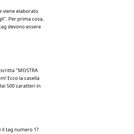
ne viene elaborato
li". Per prima cosa,
 i tag devono essere
la scritta "MOSTRA
m! Ecco la casella
Hai 500 caratteri in
è il tag numero 1?