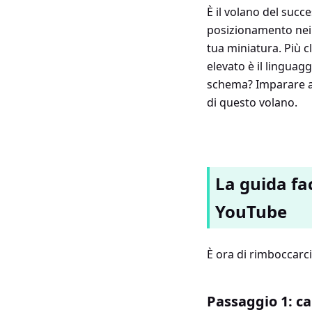
È il volano del suc
posizionamento nei r
tua miniatura. Più c
elevato è il lingua
schema? Imparare ad
di questo volano.
La guida fa
YouTube
È ora di rimboccarc
Passaggio 1: car