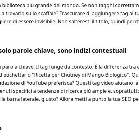
 biblioteca più grande del mondo. Se non tagghi correttamen
 trovarlo sullo scaffale? Trascurare di aggiungere tag al t
ere di essere invisibile. Non salteresti il ​​titolo, quindi perc
solo parole chiave, sono indizi contestuali
parola chiave. Il tag funge da contesto. È la differenza tra 
d etichettarlo "Ricetta per Chutney di Mango Biologico". Qua
azione di YouTube preferisca? Questi tag video aiutano la
enuti specifici a tendenze di ricerca più ampie e, soprattutto
ulla barra laterale, giusto? Allora metti a punto la tua SEO 
o