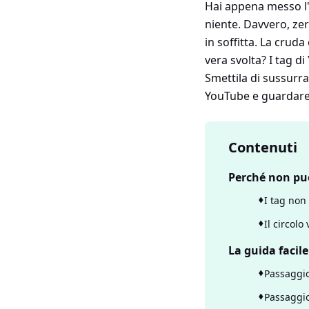
Hai appena messo l'a
niente. Davvero, zer
in soffitta. La crud
vera svolta? I tag d
Smettila di sussurra
YouTube e guardare l
Contenuti
Perché non puo
I tag non
Il circolo 
La guida facil
Passaggio 
Passaggio