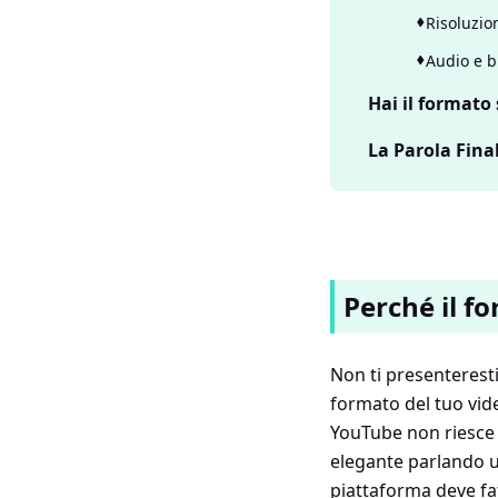
Risoluzio
Audio e b
Hai il format
La Parola Fina
Perché il f
Non ti presenteresti 
formato del tuo video
YouTube non riesce 
elegante parlando 
piattaforma deve fat