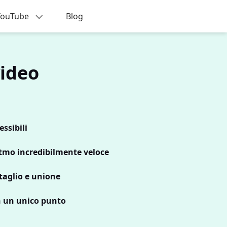
i YouTube
Blog
video
ssibili
itmo incredibilmente veloce
taglio e unione
n un unico punto