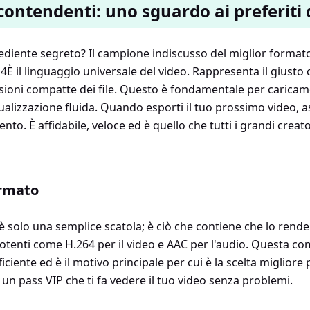
i contendenti: uno sguardo ai preferiti
grediente segreto? Il campione indiscusso del miglior forma
4È il linguaggio universale del video. Rappresenta il gius
nsioni compatte dei file. Questo è fondamentale per caricame
alizzazione fluida. Quando esporti il ​​tuo prossimo video, ass
ento. È affidabile, veloce ed è quello che tutti i grandi crea
ormato
 solo una semplice scatola; è ciò che contiene che lo rende
otenti come H.264 per il video e AAC per l'audio. Questa co
iciente ed è il motivo principale per cui è la scelta migliore 
un pass VIP che ti fa vedere il tuo video senza problemi.