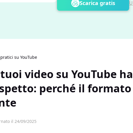
Scarica gratis
U
 pratici su YouTube
 tuoi video su YouTube h
spetto: perché il formato
nte
nato il 24/09/2025