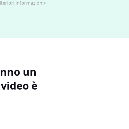
lteriori informazioni>
anno un
 video è