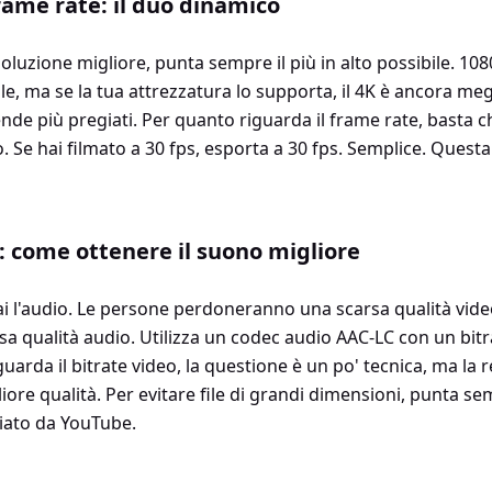
rame rate: il duo dinamico
oluzione migliore, punta sempre il più in alto possibile. 10
e, ma se la tua attrezzatura lo supporta, il 4K è ancora megli
rende più pregiati. Per quanto riguarda il frame rate, basta c
o. Se hai filmato a 30 fps, esporta a 30 fps. Semplice. Quest
: come ottenere il suono migliore
 l'audio. Le persone perdoneranno una scarsa qualità vide
a qualità audio. Utilizza un codec audio AAC-LC con un bit
uarda il bitrate video, la questione è un po' tecnica, ma la 
gliore qualità. Per evitare file di grandi dimensioni, punta 
gliato da YouTube.