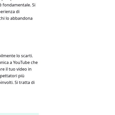
 è fondamentale. Si
perienza di
e chi lo abbandona
lmente lo scarti.
unica a YouTube che
e il tuo video in
spettatori più
nvolti. Si tratta di