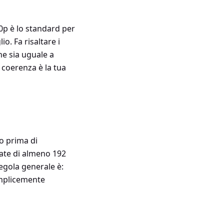
80p è lo standard per
o. Fa risaltare i
he sia uguale a
a coerenza è la tua
o prima di
rate di almeno 192
regola generale è:
semplicemente