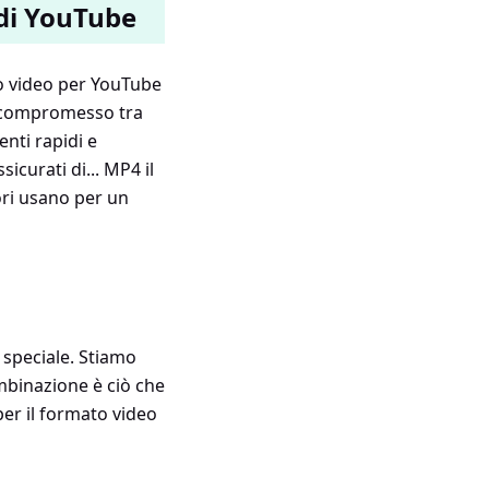
 di YouTube
to video per YouTube
to compromesso tra
nti rapidi e
icurati di... MP4 il
tori usano per un
 speciale. Stiamo
mbinazione è ciò che
per il formato video