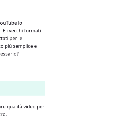
YouTube lo
 E i vecchi formati
ati per le
o più semplice e
cessario?
ore qualità video per
tro.