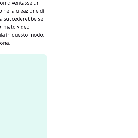
 non diventasse un
o nella creazione di
sa succederebbe se
 formato video
ala in questo modo:
uona.