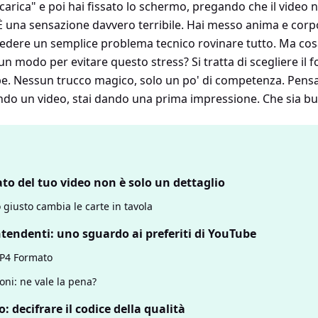
"carica" ​​e poi hai fissato lo schermo, pregando che il video
 È una sensazione davvero terribile. Hai messo anima e corp
vedere un semplice problema tecnico rovinare tutto. Ma co
e un modo per evitare questo stress? Si tratta di scegliere il
e. Nessun trucco magico, solo un po' di competenza. Pens
ando un video, stai dando una prima impressione. Che sia b
ato del tuo video non è solo un dettaglio
o giusto cambia le carte in tavola
ontendenti: uno sguardo ai preferiti di YouTube
 MP4 Formato
oni: ne vale la pena?
o: decifrare il codice della qualità