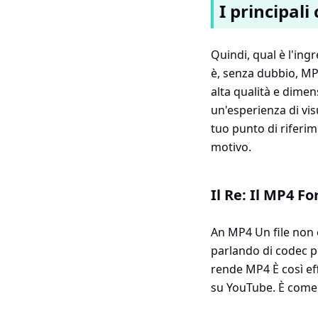
I principal
Quindi, qual è l'in
è, senza dubbio, MP
alta qualità e dime
un'esperienza di visu
tuo punto di riferim
motivo.
Il Re: Il MP4 F
An MP4 Un file non è
parlando di codec p
rende MP4 È così eff
su YouTube. È come 