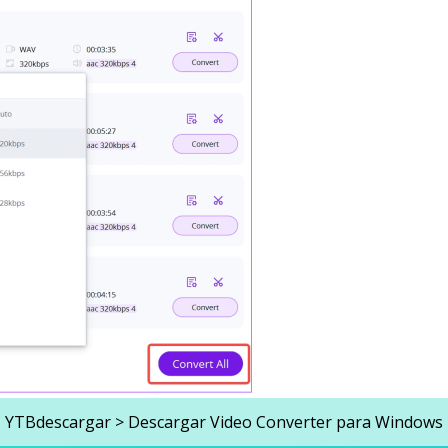
YTBdescargar
>
Descargar Video Converter para Windows